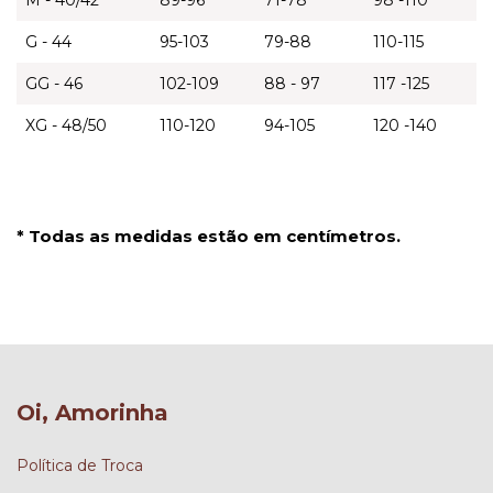
M - 40/42
89-96
71-78
98 -110
G - 44
95-103
79-88
110-115
GG - 46
102-109
88 - 97
117 -125
XG - 48/50
110-120
94-105
120 -140
* Todas as medidas estão em centímetros.
Oi, Amorinha
Política de Troca