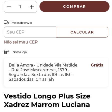
Entregas para o CEP:
ALTERAR CEP
Meios de envio
CALCULAR
Não sei meu CEP
Nossa loja
Bella Amora - Unidade Vila Matilde
Grátis
- Rua Jose Mascarenhas, 1379 -
Segunda a Sexta das 10h as 18h -
Sabados das 10h as 16h
Vestido Longo Plus Size
Xadrez Marrom Luciana