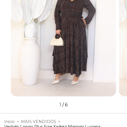
1
/
6
Início
>
MAIS VENDIDOS
>
Vestido Longo Plus Size Xadrez Marrom Luciana