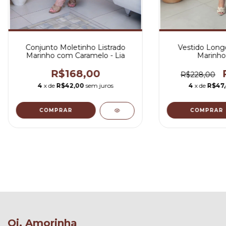
Conjunto Moletinho Listrado
Vestido Long
Marinho com Caramelo - Lia
Marinho
R$168,00
R$228,00
4
x de
R$42,00
sem juros
4
x de
R$47
COMPRAR
COMPRAR
Oi, Amorinha