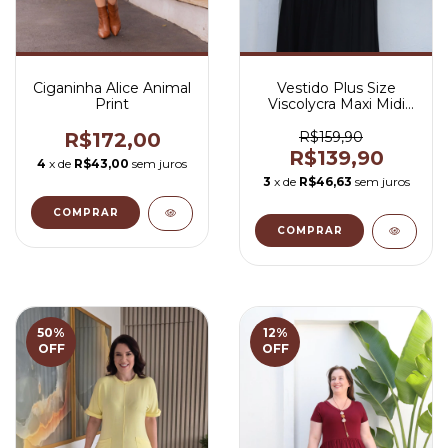
Ciganinha Alice Animal
Vestido Plus Size
Print
Viscolycra Maxi Midi
Gola V Preto - Gabriela
R$172,00
R$159,90
R$139,90
4
x de
R$43,00
sem juros
3
x de
R$46,63
sem juros
COMPRAR
COMPRAR
50
%
12
%
OFF
OFF