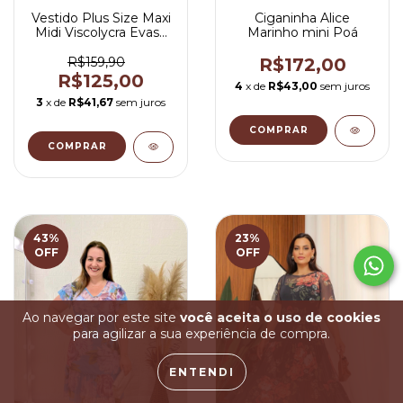
Vestido Plus Size Maxi
Ciganinha Alice
Midi Viscolycra Evasê
Marinho mini Poá
Preto com Bolsos -
Rute
R$159,90
R$172,00
R$125,00
4
x de
R$43,00
sem juros
3
x de
R$41,67
sem juros
COMPRAR
COMPRAR
43
%
23
%
OFF
OFF
Ao navegar por este site
você aceita o uso de cookies
para agilizar a sua experiência de compra.
ENTENDI