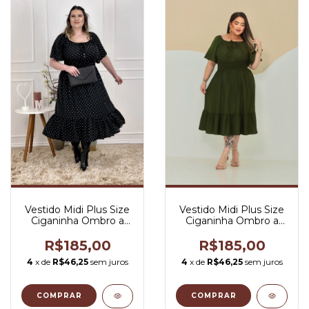
Vestido Midi Plus Size
Vestido Midi Plus Size
Ciganinha Ombro a
Ciganinha Ombro a
Ombro Preto Mini Poá
Ombro Verde Militar -
- Aline
Aline
R$185,00
R$185,00
4
x de
R$46,25
sem juros
4
x de
R$46,25
sem juros
COMPRAR
COMPRAR