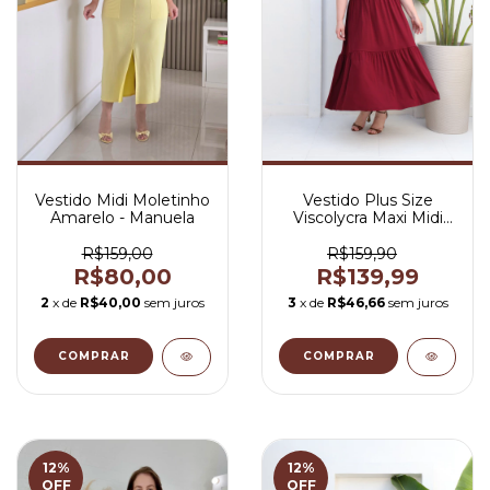
Vestido Midi Moletinho
Vestido Plus Size
Amarelo - Manuela
Viscolycra Maxi Midi
Gola V Vinho - Gabriela
R$159,00
R$159,90
R$80,00
R$139,99
2
x de
R$40,00
sem juros
3
x de
R$46,66
sem juros
COMPRAR
COMPRAR
12
%
12
%
OFF
OFF