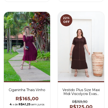
22
%
OFF
Ciganinha Thais Vinho
Vestido Plus Size Maxi
Midi Viscolycra Evasê
Marrom com Bolsos -
R$165,00
Rute
R$159,90
4
x de
R$41,25
sem juros
R$125,00