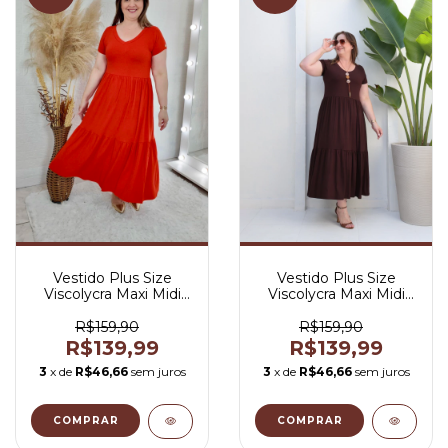
Vestido Plus Size
Vestido Plus Size
Viscolycra Maxi Midi
Viscolycra Maxi Midi
Gola V Laranja -
Gola V Marrom -
Gabriela
Gabriela
R$159,90
R$159,90
R$139,99
R$139,99
3
x de
R$46,66
sem juros
3
x de
R$46,66
sem juros
COMPRAR
COMPRAR